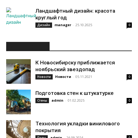
Ландшафтный дизайн: красота
круглый год
manager
-
25.10.2025
Дизайн
0
ИНТЕРЕСНОЕ
К Новосибирску приближается
ноябрьский звездопад
Новости
-
05.11.2021
Новости
0
Подготовка стен к штукатурке
admin
-
01.02.2025
Стены
0
Технология укладки винилового
покрытия
admin
-
26.09.2024
Полы
0