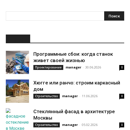
НОВОЕ
Программные сбои: когда станок
живет своей жизнью
manager
-
30.06.2026
Проектирование
0
Хюгге или ранчо: строим каркасный
дом
manager
-
11.06.2026
Строительство
0
Стеклянный фасад в архитектуре
Москвы
manager
-
05.02.2026
Строительство
0