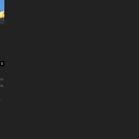
0
ла
в,
.