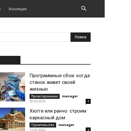
и
Изоляция
НОВОЕ
Программные сбои: когда
станок живет своей
жизнью
manager
-
Проектирование
30.06.2026
0
Хюгге или ранчо: строим
каркасный дом
manager
-
Строительство
11.06.2026
0