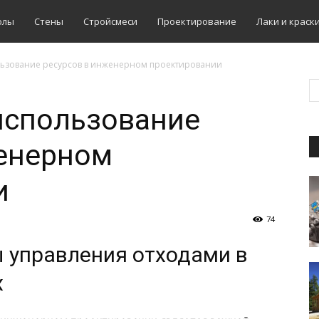
олы
Стены
Стройсмеси
Проектирование
Лаки и краск
ьзование ресурсов в инженерном проектировании
использование
женерном
и
74
 управления отходами в
х