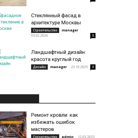
Стеклянный фасад в
архитектуре Москвы
manager
-
Строительство
05.02.2026
0
Ландшафтный дизайн:
красота круглый год
manager
-
25.10.2025
Дизайн
0
ИНТЕРЕСНОЕ
Ремонт кровли: как
избежать ошибок
мастеров
admin
-
12.03.2025
Строительство