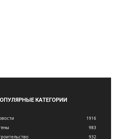
ОПУЛЯРНЫЕ КАТЕГОРИИ
овости
1916
тены
983
троительство
932