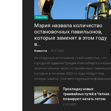
Новости
Мэрия назвала количество
остановочных павильонов,
которые заменят в этом году
в...
Новости
-
19.07.2022
Из открытых источников стало известно, что
городская администрация Новосибирска назва
окончательное число остановочных павильоно
которые в течении 2022-го года пойдут под
полную замену. Соответствующая информация..
Прокладку новых
трамвайных путей в Челнах
планируют начать летом
21.01.2021