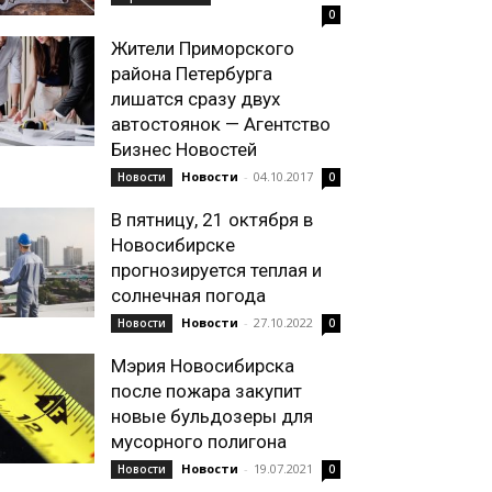
0
Жители Приморского
района Петербурга
лишатся сразу двух
автостоянок — Агентство
Бизнес Новостей
Новости
-
04.10.2017
Новости
0
В пятницу, 21 октября в
Новосибирске
прогнозируется теплая и
солнечная погода
Новости
-
27.10.2022
Новости
0
Мэрия Новосибирска
после пожара закупит
новые бульдозеры для
мусорного полигона
Новости
-
19.07.2021
Новости
0