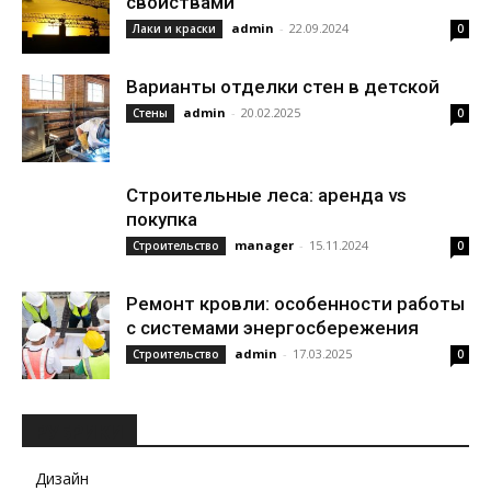
свойствами
admin
-
22.09.2024
Лаки и краски
0
Варианты отделки стен в детской
admin
-
20.02.2025
Стены
0
Строительные леса: аренда vs
покупка
manager
-
15.11.2024
Строительство
0
Ремонт кровли: особенности работы
с системами энергосбережения
admin
-
17.03.2025
Строительство
0
РУБРИКИ
Дизайн