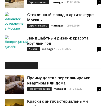
manager
-
11.06.2026
Строительство
0
Стеклянный фасад в архитектуре
Москвы
manager
-
05.02.2026
Строительство
0
Ландшафтный дизайн: красота
круглый год
manager
-
25.10.2025
Дизайн
0
ИНТЕРЕСНОЕ
Преимущества перепланировки
квартиры или дома
manager
-
31.01.2022
Проектирование
0
Краски с антибактериальными