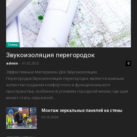
Стены
Звукоизоляция перегородок
admin
-
01.02.2025
0
Эффективные Материалы Для Звукоизоляции
ПерегородокЗвукоизоляция перегородок является важным
аспектом создания комфортного и функционального
пространства, особенно в условиях городской жизни, где шум
может стать серьезной...
Монтаж зеркальных панелей на стены
06.10.2024