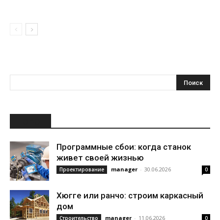
НОВОЕ
Программные сбои: когда станок
живет своей жизнью
manager
-
30.06.2026
Проектирование
0
Хюгге или ранчо: строим каркасный
дом
manager
-
11.06.2026
Строительство
0