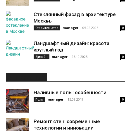
Стеклянный фасад в архитектуре
Москвы
manager
-
05.02.2026
Строительство
0
Ландшафтный дизайн: красота
круглый год
manager
-
25.10.2025
Дизайн
0
ИНТЕРЕСНОЕ
Наливные полы: особенности
manager
-
15.09.2019
Полы
0
Ремонт стен: современные
технологии и инновации