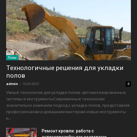
Полы
Технологичные решения для укладки
полов
admin
-
16.04.2025
0
Умные технологии для укладки полов: автоматизированные
системы и инструментыСовременные технологии
значительно изменили подход к укладке полов, предоставляя
профессионалам и домашним мастерам новые инструменты
и...
Ремонт кровли: работа с
антикоррозийными составами