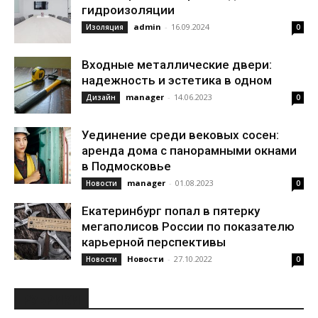
гидроизоляции
admin
-
16.09.2024
Изоляция
0
Входные металлические двери:
надежность и эстетика в одном
manager
-
14.06.2023
Дизайн
0
Уединение среди вековых сосен:
аренда дома с панорамными окнами
в Подмосковье
manager
-
01.08.2023
Новости
0
Екатеринбург попал в пятерку
мегаполисов России по показателю
карьерной перспективы
Новости
-
27.10.2022
Новости
0
РУБРИКИ