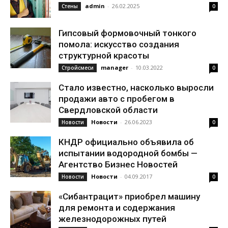
admin
-
26.02.2025
Стены
0
Гипсовый формовочный тонкого
помола: искусство создания
структурной красоты
manager
-
10.03.2022
Стройсмеси
0
Стало известно, насколько выросли
продажи авто с пробегом в
Свердловской области
Новости
-
26.06.2023
Новости
0
КНДР официально объявила об
испытании водородной бомбы —
Агентство Бизнес Новостей
Новости
-
04.09.2017
Новости
0
«Сибантрацит» приобрел машину
для ремонта и содержания
железнодорожных путей