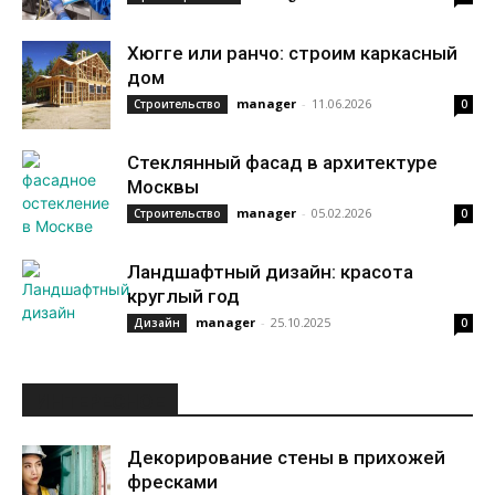
Хюгге или ранчо: строим каркасный
дом
manager
-
11.06.2026
Строительство
0
Стеклянный фасад в архитектуре
Москвы
manager
-
05.02.2026
Строительство
0
Ландшафтный дизайн: красота
круглый год
manager
-
25.10.2025
Дизайн
0
ИНТЕРЕСНОЕ
Декорирование стены в прихожей
фресками