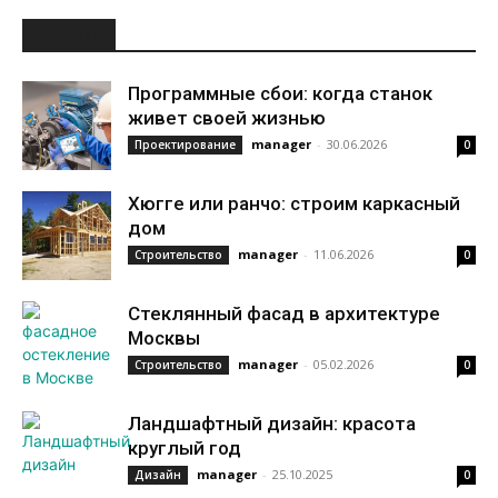
НОВОЕ
Программные сбои: когда станок
живет своей жизнью
manager
-
30.06.2026
Проектирование
0
Хюгге или ранчо: строим каркасный
дом
manager
-
11.06.2026
Строительство
0
Стеклянный фасад в архитектуре
Москвы
manager
-
05.02.2026
Строительство
0
Ландшафтный дизайн: красота
круглый год
manager
-
25.10.2025
Дизайн
0