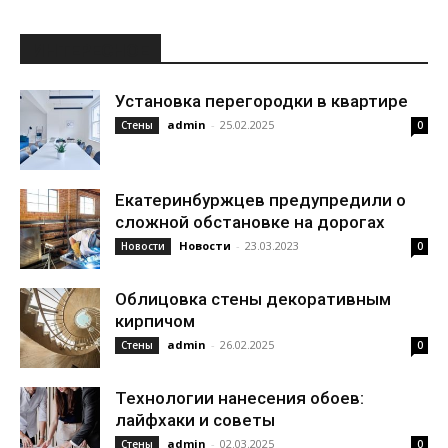
ИНТЕРЕСНОЕ
Установка перегородки в квартире
admin
-
25.02.2025
Стены
0
Екатеринбуржцев предупредили о
сложной обстановке на дорогах
Новости
-
23.03.2023
Новости
0
Облицовка стены декоративным
кирпичом
admin
-
26.02.2025
Стены
0
Технологии нанесения обоев:
лайфхаки и советы
admin
-
02.03.2025
Стены
0