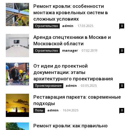
Ремонт кровли: особенности
монтажа кровельных систем в
сложных условиях
admin
-
17.03.2025
Строительство
0
Аренда спецтехники в Москве и
Московской области
manager
-
07.02.2019
Строительство
0
От идеи до проектной
документации: этапы
архитектурного проектирования
admin
-
03.05.2025
Проектирование
0
Реставрация паркета: современные
подходы
admin
-
16.04.2025
Полы
0
Ремонт кровли: как правильно