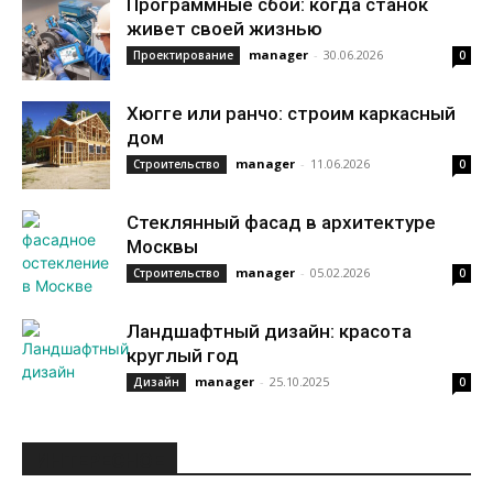
Программные сбои: когда станок
живет своей жизнью
manager
-
30.06.2026
Проектирование
0
Хюгге или ранчо: строим каркасный
дом
manager
-
11.06.2026
Строительство
0
Стеклянный фасад в архитектуре
Москвы
manager
-
05.02.2026
Строительство
0
Ландшафтный дизайн: красота
круглый год
manager
-
25.10.2025
Дизайн
0
ИНТЕРЕСНОЕ