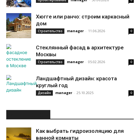
Проектирование
0
Хюгге или ранчо: строим каркасный
дом
manager
-
11.06.2026
Строительство
0
Стеклянный фасад в архитектуре
Москвы
manager
-
05.02.2026
Строительство
0
Ландшафтный дизайн: красота
круглый год
manager
-
25.10.2025
Дизайн
0
ИНТЕРЕСНОЕ
Как выбрать гидроизоляцию для
ванной комнаты