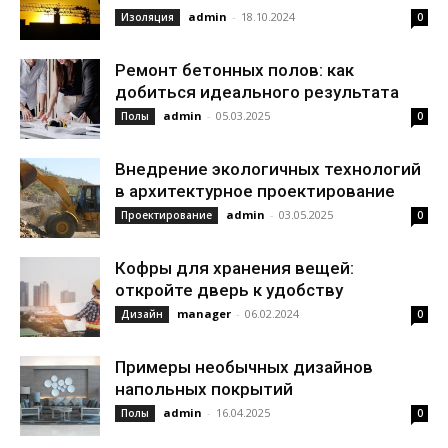
admin
-
18.10.2024
Изоляция
0
Ремонт бетонных полов: как
добиться идеального результата
admin
-
05.03.2025
Полы
0
Внедрение экологичных технологий
в архитектурное проектирование
admin
-
03.05.2025
Проектирование
0
Кофры для хранения вещей:
откройте дверь к удобству
manager
-
06.02.2024
Дизайн
0
Примеры необычных дизайнов
напольных покрытий
admin
-
16.04.2025
Полы
0