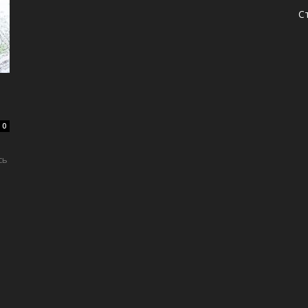
С
0
сь
и