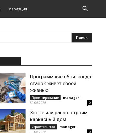
и
Изоляция
НОВОЕ
Программные сбои: когда
станок живет своей
жизнью
manager
-
Проектирование
30.06.2026
0
Хюгге или ранчо: строим
каркасный дом
manager
-
Строительство
11.06.2026
0