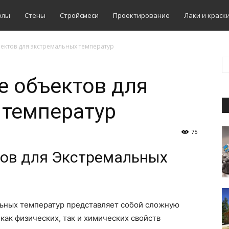
олы
Стены
Стройсмеси
Проектирование
Лаки и краск
ектов для экстремальных температур
е объектов для
 температур
75
лов для Экстремальных
ьных температур представляет собой сложную
как физических, так и химических свойств