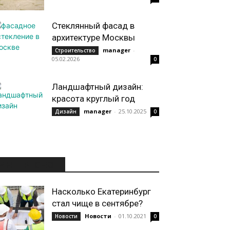
Стеклянный фасад в
архитектуре Москвы
manager
-
Строительство
05.02.2026
0
Ландшафтный дизайн:
красота круглый год
manager
-
25.10.2025
Дизайн
0
ИНТЕРЕСНОЕ
Насколько Екатеринбург
стал чище в сентябре?
Новости
-
01.10.2021
Новости
0