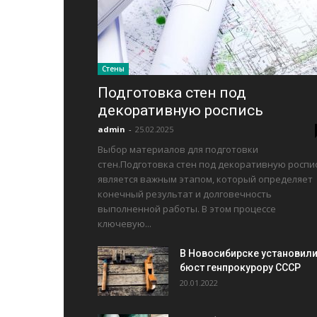
Стены
Подготовка стен под
декоративную роспись
admin
-
25.02.2025
Выбор материалов для подготовки
стен.Подготовка стен под декоративную роспи
является важным этапом, который определяет
конечный результат и долговечность
выполненной работы. В этом процессе
ключевую...
В Новосибирске установил
бюст генпрокурору СССР
20.01.2022