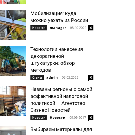
Мобилизация: куда
можно уехать из России
manager
-
08.10.2022
Новости
0
Технологии нанесения
декоративной
штукатурки: обзор
методов
admin
-
03.03.2025
Стены
0
Названы регионы с самой
эффективной налоговой
политикой — Агентство
Бизнес Новостей
Новости
-
09.09.2017
Новости
0
Выбираем материалы для