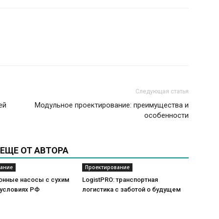
Следующая статья
ей
Модульное проектирование: преимущества и
особенности
ЕЩЕ ОТ АВТОРА
ание
Проектирование
онные насосы с сухим
LogistPRO: транспортная
 условиях РФ
логистика с заботой о будущем