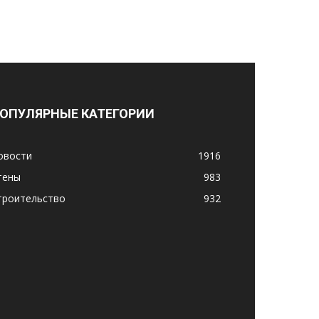
ОПУЛЯРНЫЕ КАТЕГОРИИ
овости
1916
тены
983
троительство
932