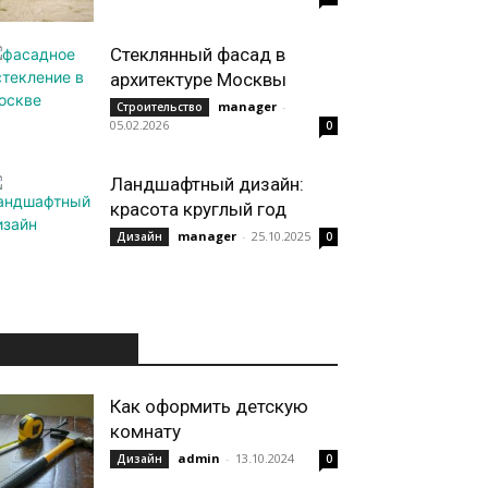
Стеклянный фасад в
архитектуре Москвы
manager
-
Строительство
05.02.2026
0
Ландшафтный дизайн:
красота круглый год
manager
-
25.10.2025
Дизайн
0
ИНТЕРЕСНОЕ
Как оформить детскую
комнату
admin
-
13.10.2024
Дизайн
0