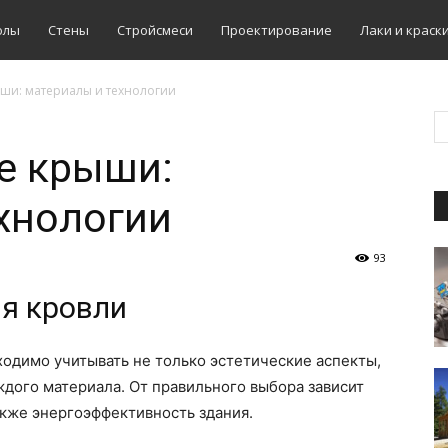
олы
Стены
Стройсмеси
Проектирование
Лаки и краск
ши: материалы и технологии
е крыши:
хнологии
93
я кровли
одимо учитывать не только эстетические аспекты,
дого материала. От правильного выбора зависит
акже энергоэффективность здания.