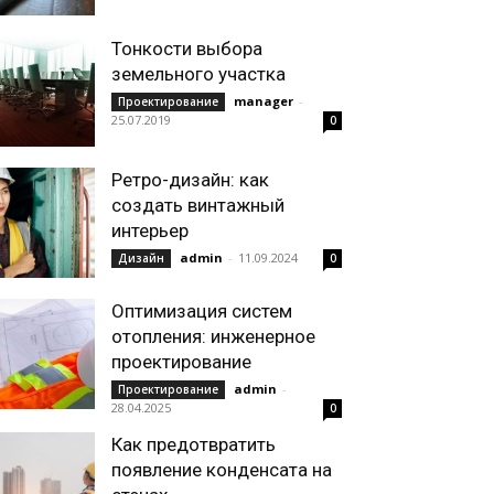
Тонкости выбора
земельного участка
manager
-
Проектирование
25.07.2019
0
Ретро-дизайн: как
создать винтажный
интерьер
admin
-
11.09.2024
Дизайн
0
Оптимизация систем
отопления: инженерное
проектирование
admin
-
Проектирование
28.04.2025
0
Как предотвратить
появление конденсата на