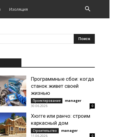
и
Изоляция
НОВОЕ
Программные сбои: когда
станок живет своей
жизнью
manager
-
Проектирование
30.06.2026
0
Хюгге или ранчо: строим
каркасный дом
manager
-
Строительство
11.06.2026
0