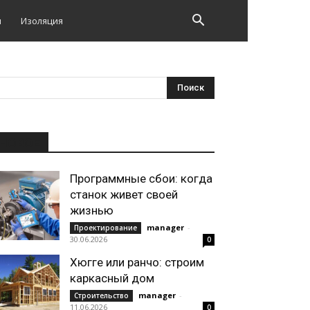
и
Изоляция
НОВОЕ
Программные сбои: когда
станок живет своей
жизнью
manager
-
Проектирование
30.06.2026
0
Хюгге или ранчо: строим
каркасный дом
manager
-
Строительство
11.06.2026
0