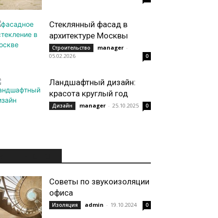
Стеклянный фасад в
архитектуре Москвы
manager
-
Строительство
05.02.2026
0
Ландшафтный дизайн:
красота круглый год
manager
-
25.10.2025
Дизайн
0
ИНТЕРЕСНОЕ
Советы по звукоизоляции
офиса
admin
-
19.10.2024
Изоляция
0