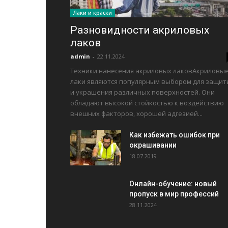
Лаки и краски
Разновидности акриловых
лаков
admin
-
22.11.2024
Техники нанесения акриловых лаковАкриловы
лаки являются популярным выбором для защит
и украшения различных поверхностей. Они
обладают высокой стойкостью к воздействию
внешних факторов, хорошей адгезией...
Как избежать ошибок при
окрашивании
18.07.2019
Онлайн-обучение: новый
пропуск в мир профессий
28.11.2024