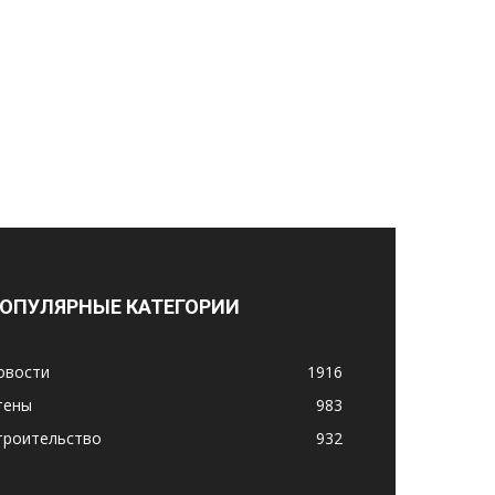
ОПУЛЯРНЫЕ КАТЕГОРИИ
овости
1916
тены
983
троительство
932