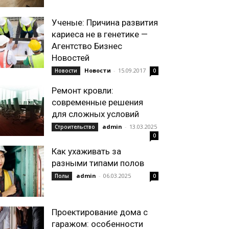
Ученые: Причина развития
кариеса не в генетике —
Агентство Бизнес
Новостей
Новости
-
15.09.2017
Новости
0
Ремонт кровли:
современные решения
для сложных условий
admin
-
13.03.2025
Строительство
0
Как ухаживать за
разными типами полов
admin
-
06.03.2025
Полы
0
Проектирование дома с
гаражом: особенности