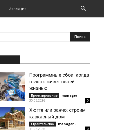
и
Изоляция
НОВОЕ
Программные сбои: когда
станок живет своей
жизнью
manager
-
Проектирование
30.06.2026
0
Хюгге или ранчо: строим
каркасный дом
manager
-
Строительство
11.06.2026
0