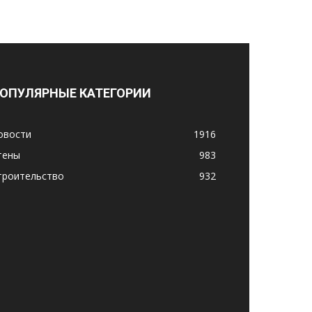
ОПУЛЯРНЫЕ КАТЕГОРИИ
овости
1916
тены
983
троительство
932