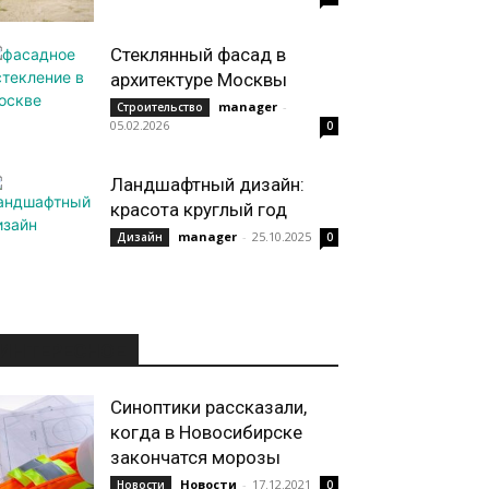
Стеклянный фасад в
архитектуре Москвы
manager
-
Строительство
05.02.2026
0
Ландшафтный дизайн:
красота круглый год
manager
-
25.10.2025
Дизайн
0
ИНТЕРЕСНОЕ
Синоптики рассказали,
когда в Новосибирске
закончатся морозы
Новости
-
17.12.2021
Новости
0