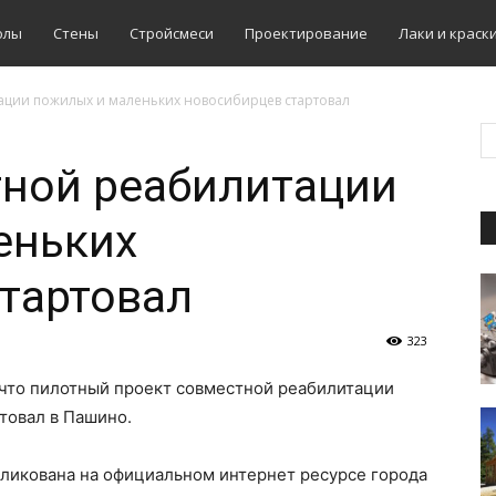
олы
Стены
Стройсмеси
Проектирование
Лаки и краск
ации пожилых и маленьких новосибирцев стартовал
тной реабилитации
еньких
тартовал
323
 что пилотный проект совместной реабилитации
товал в Пашино.
ликована на официальном интернет ресурсе города