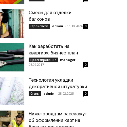
Смеси для отделки
балконов
admin
-
11.10.2024
Стройсмеси
0
Как заработать на
квартиру: бизнес-план
manager
-
Проектирование
05.09.2017
0
Технология укладки
декоративной штукатурки
admin
-
28.02.2025
Стены
0
Нижегородцам расскажут
об оформлении карт на
бесплатное детское