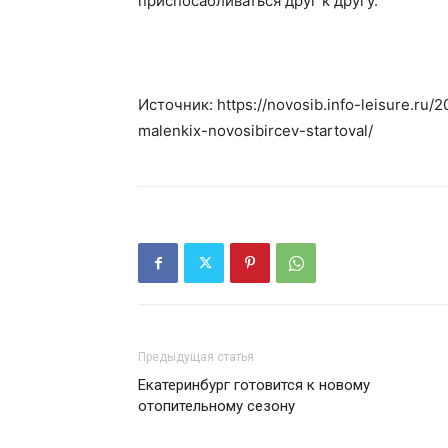
приспосабливаться друг к другу.
Источник: https://novosib.info-leisure.ru/2
malenkix-novosibircev-startoval/
Предыдущая статья
Екатеринбург готовится к новому
отопительному сезону