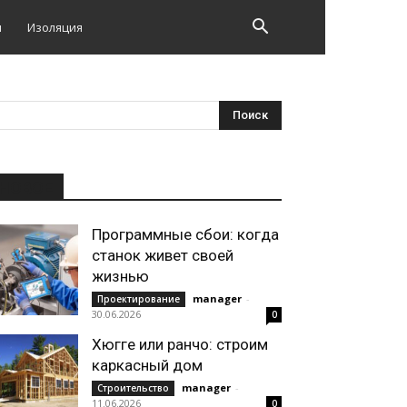
и
Изоляция
НОВОЕ
Программные сбои: когда
станок живет своей
жизнью
manager
-
Проектирование
30.06.2026
0
Хюгге или ранчо: строим
каркасный дом
manager
-
Строительство
11.06.2026
0