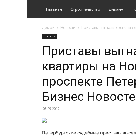
Главная
Строительство
Дизайн
П
Домой
Новости
Приставы выгнали хостел из 
Новости
Приставы выгна
квартиры на Н
проспекте Пете
Бизнес Новосте
08.09.2017
Петербургские судебные приставы высел