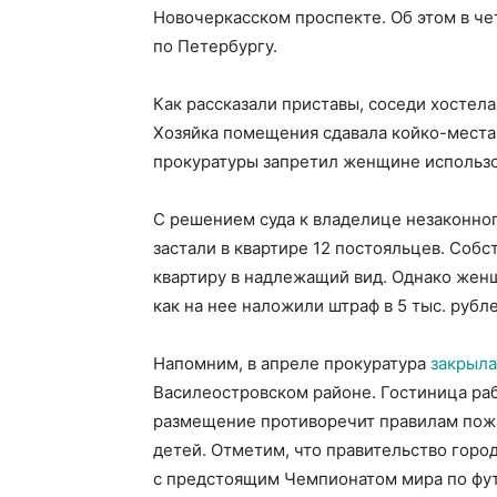
Новочеркасском проспекте. Об этом в ч
по Петербургу.
Как рассказали приставы, соседи хостел
Хозяйка помещения сдавала койко-места 
прокуратуры запретил женщине использов
С решением суда к владелице незаконног
застали в квартире 12 постояльцев. Соб
квартиру в надлежащий вид. Однако женщ
как на нее наложили штраф в 5 тыс. рубле
Напомним, в апреле прокуратура
закрыла
Василеостровском районе. Гостиница раб
размещение противоречит правилам пожа
детей. Отметим, что правительство гор
с предстоящим Чемпионатом мира по фут