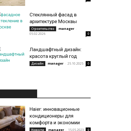
Стеклянный фасад в
архитектуре Москвы
manager
-
Строительство
05.02.2026
0
Ландшафтный дизайн:
красота круглый год
manager
-
25.10.2025
Дизайн
0
ИНТЕРЕСНОЕ
Haier: инновационные
кондиционеры для
комфорта и экономии
manager
-
15.05.2023
Новости
0