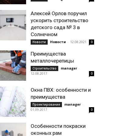
Алексей Орлов поручил
ускорить строительство
детского сада № 3 в
Солнечном
Новости
-
12.08.2021
Новости
0
Преимущества
металлочерепицы
manager
-
Строительство
12.08.2017
0
Окна ПВХ: особенности и
преимущества
manager
-
Проектирование
01.09.2017
0
Особенности покраски
оконных рам