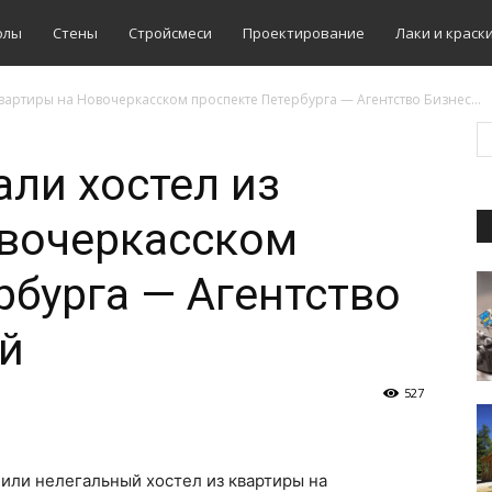
олы
Стены
Стройсмеси
Проектирование
Лаки и краск
квартиры на Новочеркасском проспекте Петербурга — Агентство Бизнес...
ли хостел из
овочеркасском
рбурга — Агентство
й
527
или нелегальный хостел из квартиры на