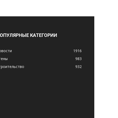
ОПУЛЯРНЫЕ КАТЕГОРИИ
овости
1916
тены
983
троительство
932