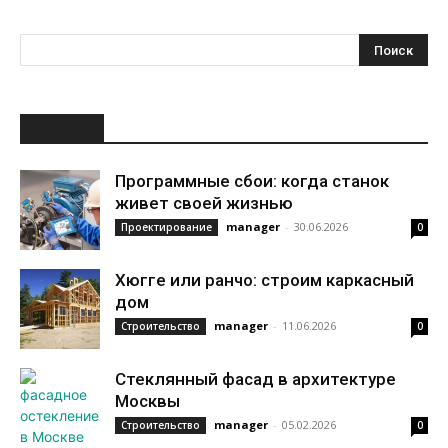
НОВОЕ
Программные сбои: когда станок
живет своей жизнью
manager
-
30.06.2026
Проектирование
0
Хюгге или ранчо: строим каркасный
дом
manager
-
11.06.2026
Строительство
0
Стеклянный фасад в архитектуре
Москвы
manager
-
05.02.2026
Строительство
0