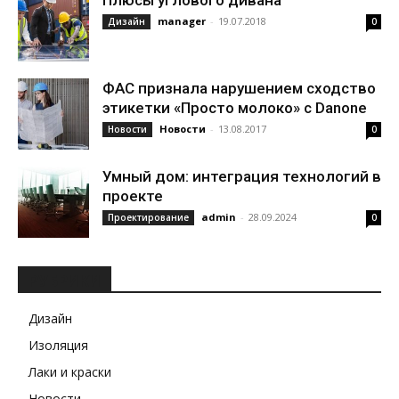
Плюсы углового дивана
manager
-
19.07.2018
Дизайн
0
ФАС признала нарушением сходство
этикетки «Просто молоко» с Danone
Новости
-
13.08.2017
Новости
0
Умный дом: интеграция технологий в
проекте
admin
-
28.09.2024
Проектирование
0
РУБРИКИ
Дизайн
Изоляция
Лаки и краски
Новости