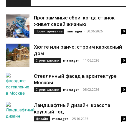
НОВОЕ
Программные сбои: когда станок
живет своей жизнью
manager
-
30.06.2026
Проектирование
0
Хюгге или ранчо: строим каркасный
дом
manager
-
11.06.2026
Строительство
0
Стеклянный фасад в архитектуре
Москвы
manager
-
05.02.2026
Строительство
0
Ландшафтный дизайн: красота
круглый год
manager
-
25.10.2025
Дизайн
0