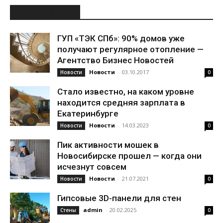
ИНТЕРЕСНОЕ
ГУП «ТЭК СПб»: 90% домов уже
получают регулярное отопление —
Агентство Бизнес Новостей
Новости
-
03.10.2017
Новости
0
Стало известно, на каком уровне
находится средняя зарплата в
Екатеринбурге
Новости
-
14.03.2023
Новости
0
Пик активности мошек в
Новосибирске прошел — когда они
исчезнут совсем
Новости
-
21.07.2021
Новости
0
Гипсовые 3D-панели для стен
admin
-
20.02.2025
Стены
0