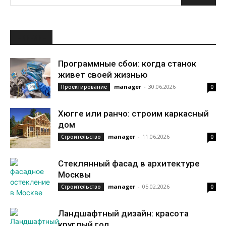
НОВОЕ
Программные сбои: когда станок
живет своей жизнью
manager
-
30.06.2026
Проектирование
0
Хюгге или ранчо: строим каркасный
дом
manager
-
11.06.2026
Строительство
0
Стеклянный фасад в архитектуре
Москвы
manager
-
05.02.2026
Строительство
0
Ландшафтный дизайн: красота
круглый год