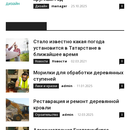
manager
-
25.10.2025
Дизайн
0
ИНТЕРЕСНОЕ
Стало известно какая погода
установится в Татарстане в
ближайшее время
Новости
-
02.03.2021
Новости
0
Морилки для обработки деревянных
ступеней
admin
-
11.01.2025
Лаки и краски
0
Реставрация и ремонт деревянной
кровли
admin
-
12.03.2025
Строительство
0