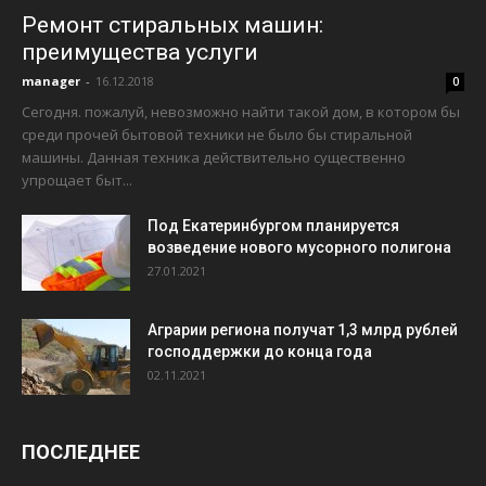
Ремонт стиральных машин:
преимущества услуги
manager
-
16.12.2018
0
Сегодня. пожалуй, невозможно найти такой дом, в котором бы
среди прочей бытовой техники не было бы стиральной
машины. Данная техника действительно существенно
упрощает быт...
Под Екатеринбургом планируется
возведение нового мусорного полигона
27.01.2021
Аграрии региона получат 1,3 млрд рублей
господдержки до конца года
02.11.2021
ПОСЛЕДНЕЕ