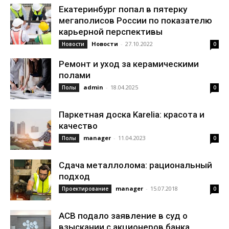
Екатеринбург попал в пятерку
мегаполисов России по показателю
карьерной перспективы
Новости
-
27.10.2022
Новости
0
Ремонт и уход за керамическими
полами
admin
-
18.04.2025
Полы
0
Паркетная доска Karelia: красота и
качество
manager
-
11.04.2023
Полы
0
Сдача металлолома: рациональный
подход
manager
-
15.07.2018
Проектирование
0
АСВ подало заявление в суд о
взыскании с акционеров банка