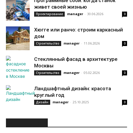
Программные сбои: когда станок
живет своей жизнью
manager
-
30.06.2026
Проектирование
0
Хюгге или ранчо: строим каркасный
дом
manager
-
11.06.2026
Строительство
0
Стеклянный фасад в архитектуре
Москвы
manager
-
05.02.2026
Строительство
0
Ландшафтный дизайн: красота
круглый год
manager
-
25.10.2025
Дизайн
0
ИНТЕРЕСНОЕ