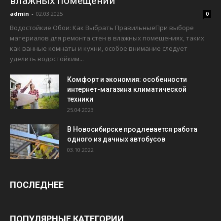
влажных помещений
admin
-
02.03.2025
0
Водостойкие Обои: Как Выбрать ПравильныеПри выборе
материалов для ремонта стен в влажных помещениях, таких
как ванные комнаты и кухни, особое внимание следует
уделить водостойким...
Комфорт и экономия: особенности
интернет-магазина климатической
техники
25.04.2023
В Новосибирске продлевается работа
одного из дачных автобусов
03.10.2022
ПОСЛЕДНЕЕ
ПОПУЛЯРНЫЕ КАТЕГОРИИ