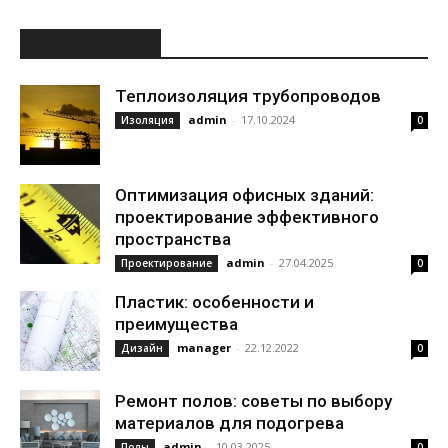
ИНТЕРЕСНОЕ
Теплоизоляция трубопроводов
admin
-
17.10.2024
Изоляция
0
Оптимизация офисных зданий:
проектирование эффективного
пространства
admin
-
27.04.2025
Проектирование
0
Пластик: особенности и
преимущества
manager
-
22.12.2022
Дизайн
0
Ремонт полов: советы по выбору
материалов для подогрева
admin
-
10.03.2025
Полы
0