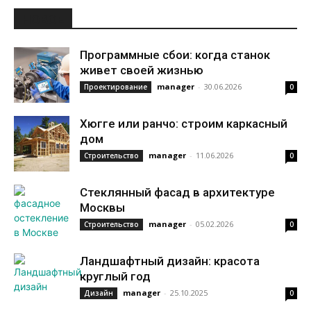
НОВОЕ
Программные сбои: когда станок
живет своей жизнью
manager
-
30.06.2026
Проектирование
0
Хюгге или ранчо: строим каркасный
дом
manager
-
11.06.2026
Строительство
0
Стеклянный фасад в архитектуре
Москвы
manager
-
05.02.2026
Строительство
0
Ландшафтный дизайн: красота
круглый год
manager
-
25.10.2025
Дизайн
0