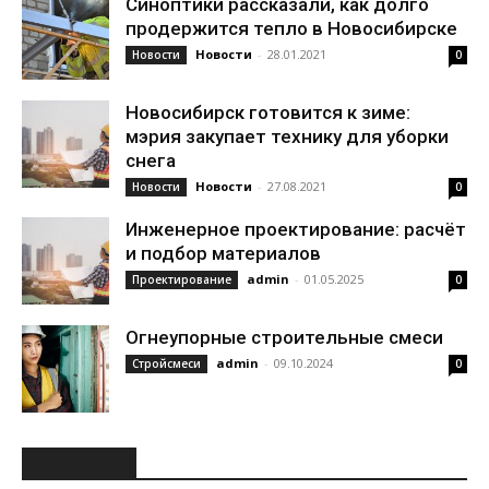
Синоптики рассказали, как долго
продержится тепло в Новосибирске
Новости
-
28.01.2021
Новости
0
Новосибирск готовится к зиме:
мэрия закупает технику для уборки
снега
Новости
-
27.08.2021
Новости
0
Инженерное проектирование: расчёт
и подбор материалов
admin
-
01.05.2025
Проектирование
0
Огнеупорные строительные смеси
admin
-
09.10.2024
Стройсмеси
0
РУБРИКИ