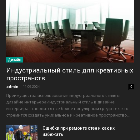
Дизайн
Индустриальный стиль для креативных
пространств
admin
-
11.09.2024
0
Преимущества использования индустриального стиля в
дизайне интерьераИндустриальный стиль в дизайне
интерьера становится все более популярным среди тех, кто
стремится создать уникальное и креативное пространство....
Ошибки при ремонте стен и как их
избежать