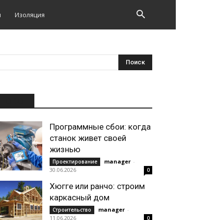
и
Изоляция
НОВОЕ
Программные сбои: когда
станок живет своей
жизнью
manager
-
Проектирование
30.06.2026
0
Хюгге или ранчо: строим
каркасный дом
manager
-
Строительство
11.06.2026
0