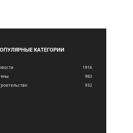
ОПУЛЯРНЫЕ КАТЕГОРИИ
овости
1916
тены
983
троительство
932