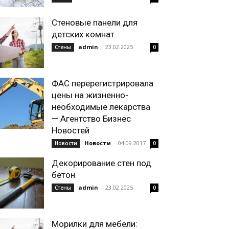
Стеновые панели для
детских комнат
admin
-
23.02.2025
Стены
0
ФАС перерегистрировала
цены на жизненно-
необходимые лекарства
— Агентство Бизнес
Новостей
Новости
-
04.09.2017
Новости
0
Декорирование стен под
бетон
admin
-
23.02.2025
Стены
0
Морилки для мебели: