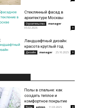
Стеклянный фасад в
архитектуре Москвы
manager
-
Строительство
05.02.2026
0
Ландшафтный дизайн:
красота круглый год
manager
-
25.10.2025
Дизайн
0
ИНТЕРЕСНОЕ
Полы в спальне: как
создать теплое и
комфортное покрытие
admin
-
11.03.2025
Полы
0