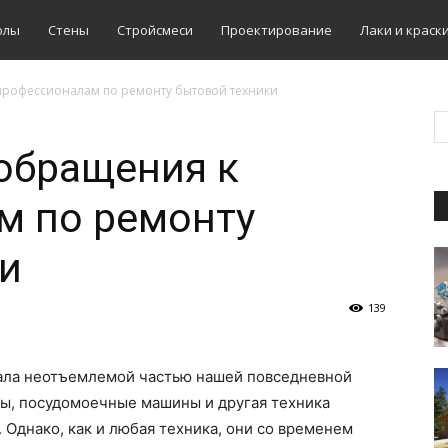
олы
Стены
Стройсмеси
Проектирование
Лаки и краск
профессионалам по ремонту бытовой техники
обращения к
м по ремонту
и
139
тала неотъемлемой частью нашей повседневной
ы, посудомоечные машины и другая техника
 Однако, как и любая техника, они со временем