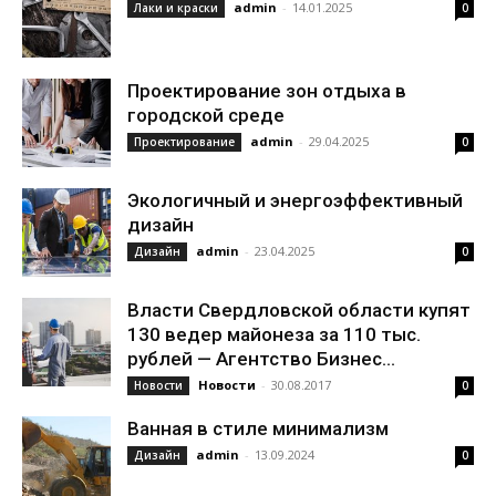
admin
-
14.01.2025
Лаки и краски
0
Проектирование зон отдыха в
городской среде
admin
-
29.04.2025
Проектирование
0
Экологичный и энергоэффективный
дизайн
admin
-
23.04.2025
Дизайн
0
Власти Свердловской области купят
130 ведер майонеза за 110 тыс.
рублей — Агентство Бизнес...
Новости
-
30.08.2017
Новости
0
Ванная в стиле минимализм
admin
-
13.09.2024
Дизайн
0