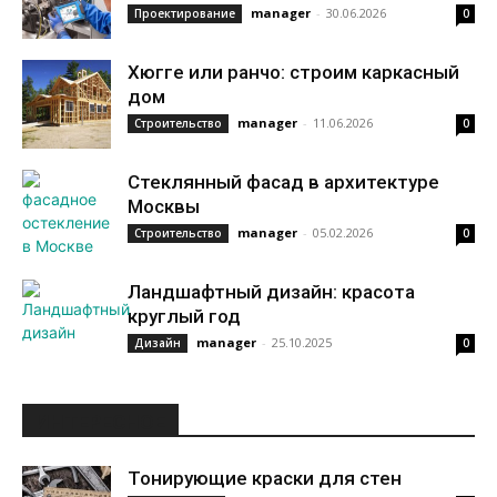
manager
-
30.06.2026
Проектирование
0
Хюгге или ранчо: строим каркасный
дом
manager
-
11.06.2026
Строительство
0
Стеклянный фасад в архитектуре
Москвы
manager
-
05.02.2026
Строительство
0
Ландшафтный дизайн: красота
круглый год
manager
-
25.10.2025
Дизайн
0
ИНТЕРЕСНОЕ
Тонирующие краски для стен