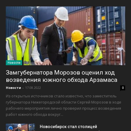
Новости
Замгубернатора Морозов оценил ход
возведения южного обхода Арзамаса
Новости
-
17.08.2022
0
Из открытых источников стало известно, что заместитель
губернатора Нижегородской области Сергей Морозов в ходе
рабочего мероприятия лично проверил процесс возведения
работ южного обхода вокруг...
Новосибирск стал столицей