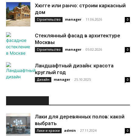
Хюгге или ранчо: строим каркасный
дом
manager
-
11.06.2026
Строительство
0
Стеклянный фасад в архитектуре
Москвы
manager
-
05.02.2026
Строительство
0
Ландшафтный дизайн: красота
круглый год
manager
-
25.10.2025
Дизайн
0
ИНТЕРЕСНОЕ
Лаки для деревянных полов: какой
выбрать
admin
-
27.11.2024
Лаки и краски
0