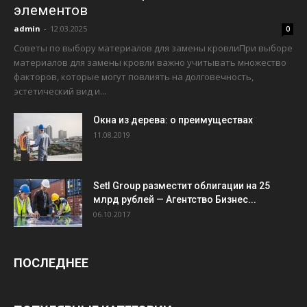
элементов
admin
-
12.03.2025
0
Советы по выбору материалов для замены кровлиПри выборе
материалов для замены кровли важно учитывать множество
факторов, которые могут повлиять на долговечность,
эстетический вид и...
Окна из дерева: о преимуществах
11.08.2019
Setl Group разместит облигации на 25
млрд рублей — Агентство Бизнес...
06.10.2017
ПОСЛЕДНЕЕ