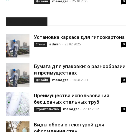
manager
-
25.10.2025
Дизайн
0
ИНТЕРЕСНОЕ
Установка каркаса для гипсокартона
admin
-
23.02.2025
Стены
0
Бумага для упаковки: о разнообразии
и преимуществах
manager
-
14.08.2021
Дизайн
0
Преимущества использования
бесшовных стальных труб
manager
-
27.12.2022
Строительство
0
Виды обоев с текстурой для
оформления стен