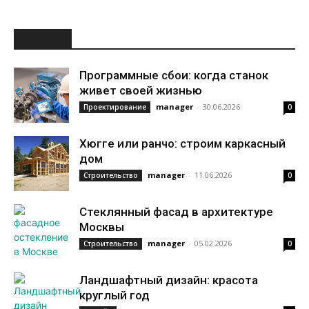
НОВОЕ
Программные сбои: когда станок
живет своей жизнью
manager
-
30.06.2026
Проектирование
0
Хюгге или ранчо: строим каркасный
дом
manager
-
11.06.2026
Строительство
0
Стеклянный фасад в архитектуре
Москвы
manager
-
05.02.2026
Строительство
0
Ландшафтный дизайн: красота
круглый год