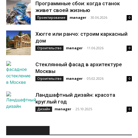
Программные сбои: когда станок
живет своей жизнью
manager
-
30.06.2026
Проектирование
0
Хюгге или ранчо: строим каркасный
дом
manager
-
11.06.2026
Строительство
0
Стеклянный фасад в архитектуре
Москвы
manager
-
05.02.2026
Строительство
0
Ландшафтный дизайн: красота
круглый год
manager
-
25.10.2025
Дизайн
0
ИНТЕРЕСНОЕ