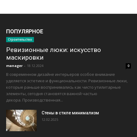
ПОПУЛЯРНОЕ
Строительство
Ревизионные люки: искусство
маскировки
manager
-
18.12.2024
0
В современном дизайне интерьеров особое внимание
уделяется эстетике и функциональности. Ревизионные люки,
которые раньше воспринимались как чисто утилитарные
элементы, сегодня становятся важной частью
декора. Производственная...
Стены в стиле минимализм
12.02.2025