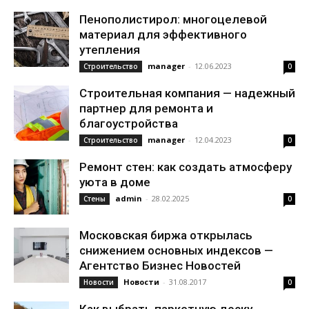
Пенополистирол: многоцелевой
материал для эффективного
утепления
manager
-
12.06.2023
Строительство
0
Строительная компания — надежный
партнер для ремонта и
благоустройства
manager
-
12.04.2023
Строительство
0
Ремонт стен: как создать атмосферу
уюта в доме
admin
-
28.02.2025
Стены
0
Московская биржа открылась
снижением основных индексов —
Агентство Бизнес Новостей
Новости
-
31.08.2017
Новости
0