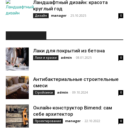
Ландшафтный дизайн: красота
круглый год
manager
-
25.10.2025
Дизайн
0
ИНТЕРЕСНОЕ
Лаки для покрытий из бетона
admin
-
08.01.2025
Лаки и краски
0
Антибактериальные строительные
смеси
admin
-
09.10.2024
Стройсмеси
0
Онлайн-конструктор Bimend: сам
себе архитектор
manager
-
22.10.2022
Проектирование
0