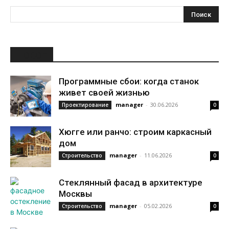
НОВОЕ
Программные сбои: когда станок
живет своей жизнью
manager
-
30.06.2026
Проектирование
0
Хюгге или ранчо: строим каркасный
дом
manager
-
11.06.2026
Строительство
0
Стеклянный фасад в архитектуре
Москвы
manager
-
05.02.2026
Строительство
0