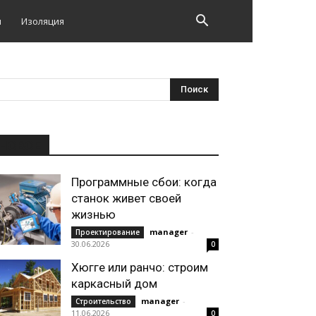
и
Изоляция
НОВОЕ
Программные сбои: когда
станок живет своей
жизнью
manager
-
Проектирование
30.06.2026
0
Хюгге или ранчо: строим
каркасный дом
manager
-
Строительство
11.06.2026
0