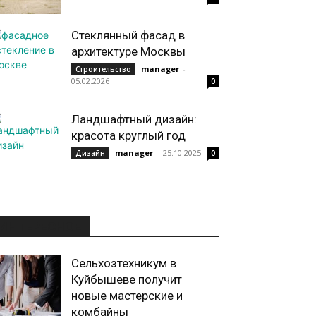
Стеклянный фасад в
архитектуре Москвы
manager
-
Строительство
05.02.2026
0
Ландшафтный дизайн:
красота круглый год
manager
-
25.10.2025
Дизайн
0
ИНТЕРЕСНОЕ
Сельхозтехникум в
Куйбышеве получит
новые мастерские и
комбайны