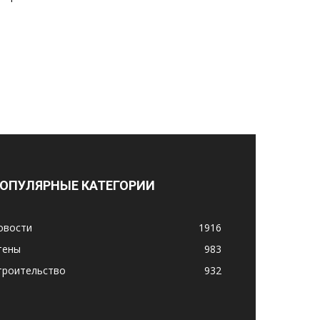
ОПУЛЯРНЫЕ КАТЕГОРИИ
овости
1916
тены
983
троительство
932