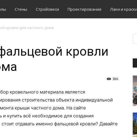
олы
Стены
Стройсмеси
Проектирование
Лаки и краск
ой кровли для частного дома
фальцевой кровли
ома
386
бор кровельного материала является
тирования строительства объекта индивидуальной
монта крыши частного дома. На сайте
 и купить всё необходимое для создания
 стоит отдавать именно фальцевой кровли? Давайте