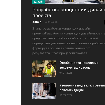
Дизайн
Разработка концепции дизайн
проекта
admin
-
23.04.2025
Этапы разработки концепции дизайн-
проектаРазработка концепции дизайн-проект
представляет собой важный этап, который
определяет дальнейшее направление работы 
формирует общее видение конечного
результата. Этот процесс включает...
Особенности нанесения
текстурных красок
04.01.2025
Утепление подвала: советы
рекомендации
16.09.2024