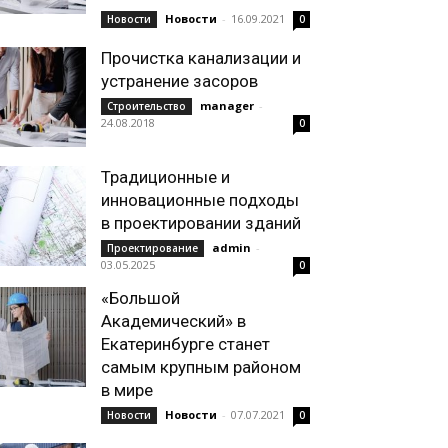
Новости
-
16.09.2021
Новости
0
Прочистка канализации и
устранение засоров
manager
-
Строительство
24.08.2018
0
Традиционные и
инновационные подходы
в проектировании зданий
admin
-
Проектирование
03.05.2025
0
«Большой
Академический» в
Екатеринбурге станет
самым крупным районом
в мире
Новости
-
07.07.2021
Новости
0