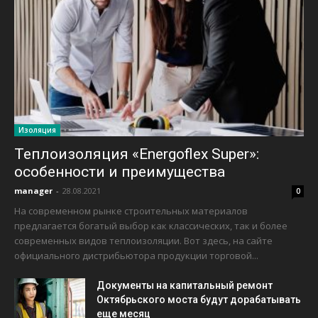
Изоляция
Теплоизоляция «Energoflex Super»:
особенности и преимущества
manager
-
28.08.2021
0
На современном рынке строительных материалов
предлагается богатый выбор как классических, так и более
современных видов теплоизоляции. Вот здесь, на сайте
официального дистрибьютора продукции торговой...
Документы на капитальный ремонт
Октябрьского моста будут дорабатывать
еще месяц