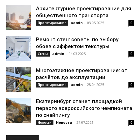
Архитектурное проектирование для
общественного транспорта
admin
-
03.05.2025
Проектирование
0
Ремонт стен: советы по выбору
обоев с эффектом текстуры
admin
-
04.03.2025
Стены
0
Многоэтажное проектирование: от
расчётов до эксплуатации
admin
-
28.04.2025
Проектирование
0
Екатеринбург станет площадкой
первого всероссийского чемпионата
по снайпингу
Новости
-
27.07.2021
Новости
0