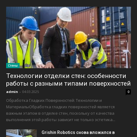
Стены
Технологии отделки стен: особенности
работы с разными типами поверхностей
admin
-
04.03.2025
0
Обработка Гладких Поверхностей: Технологии и
МатериалыОбработка гладких поверхностей является
важным этапом в отделке стен, поскольку от качества
выполнения этой работы зависит не только эстетика...
Grishin Robotics снова вложился в