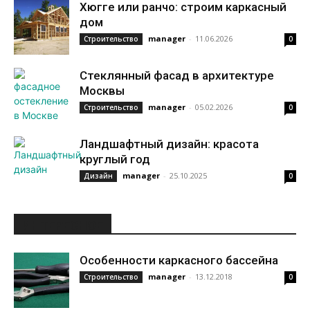
Хюгге или ранчо: строим каркасный
дом
manager
-
11.06.2026
Строительство
0
Стеклянный фасад в архитектуре
Москвы
manager
-
05.02.2026
Строительство
0
Ландшафтный дизайн: красота
круглый год
manager
-
25.10.2025
Дизайн
0
ИНТЕРЕСНОЕ
Особенности каркасного бассейна
manager
-
13.12.2018
Строительство
0