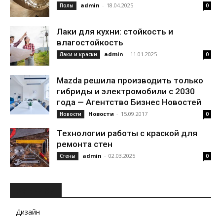
admin
-
18.04.2025
Полы
0
Лаки для кухни: стойкость и
влагостойкость
admin
-
11.01.2025
Лаки и краски
0
Mazda решила производить только
гибриды и электромобили с 2030
года — Агентство Бизнес Новостей
Новости
-
15.09.2017
Новости
0
Технологии работы с краской для
ремонта стен
admin
-
02.03.2025
Стены
0
РУБРИКИ
Дизайн