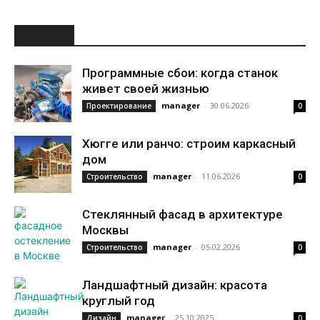
НОВОЕ
Программные сбои: когда станок
живет своей жизнью
manager
-
30.06.2026
Проектирование
0
Хюгге или ранчо: строим каркасный
дом
manager
-
11.06.2026
Строительство
0
Стеклянный фасад в архитектуре
Москвы
manager
-
05.02.2026
Строительство
0
Ландшафтный дизайн: красота
круглый год
manager
-
25.10.2025
Дизайн
0