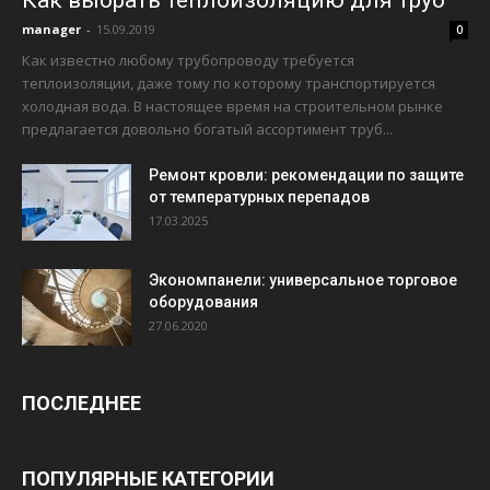
manager
-
15.09.2019
0
Как известно любому трубопроводу требуется
теплоизоляции, даже тому по которому транспортируется
холодная вода. В настоящее время на строительном рынке
предлагается довольно богатый ассортимент труб...
Ремонт кровли: рекомендации по защите
от температурных перепадов
17.03.2025
Экономпанели: универсальное торговое
оборудования
27.06.2020
ПОСЛЕДНЕЕ
ПОПУЛЯРНЫЕ КАТЕГОРИИ