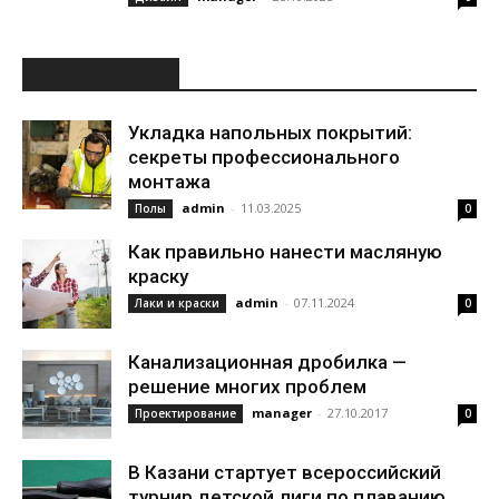
ИНТЕРЕСНОЕ
Укладка напольных покрытий:
секреты профессионального
монтажа
admin
-
11.03.2025
Полы
0
Как правильно нанести масляную
краску
admin
-
07.11.2024
Лаки и краски
0
Канализационная дробилка —
решение многих проблем
manager
-
27.10.2017
Проектирование
0
В Казани стартует всероссийский
турнир детской лиги по плаванию