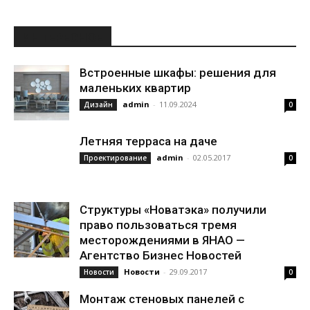
ИНТЕРЕСНОЕ
Встроенные шкафы: решения для
маленьких квартир
admin
-
11.09.2024
Дизайн
0
Летняя терраса на даче
admin
-
02.05.2017
Проектирование
0
Структуры «Новатэка» получили
право пользоваться тремя
месторождениями в ЯНАО —
Агентство Бизнес Новостей
Новости
-
29.09.2017
Новости
0
Монтаж стеновых панелей с