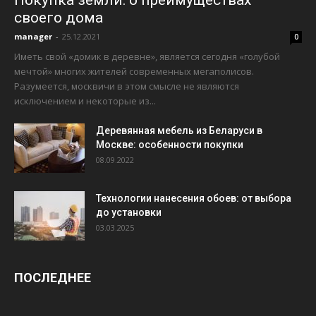
своего дома
manager
-
25.12.2021
0
Иметь свой «домик в деревне», является сегодня «голубой
мечтой» многих жителей современных мегаполисов.
Разумеется, москвичи в этом смысле не являются
исключением и некоторые из...
Деревянная мебель из Беларуси в
Москве: особенности покупки
08.09.2022
Технологии нанесения обоев: от выбора
до установки
03.03.2025
ПОСЛЕДНЕЕ