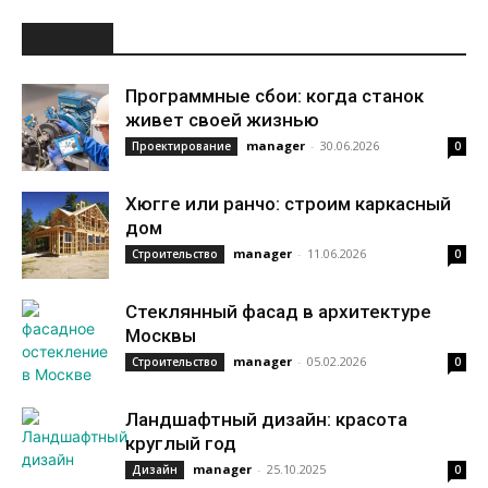
НОВОЕ
Программные сбои: когда станок
живет своей жизнью
manager
-
30.06.2026
Проектирование
0
Хюгге или ранчо: строим каркасный
дом
manager
-
11.06.2026
Строительство
0
Стеклянный фасад в архитектуре
Москвы
manager
-
05.02.2026
Строительство
0
Ландшафтный дизайн: красота
круглый год
manager
-
25.10.2025
Дизайн
0