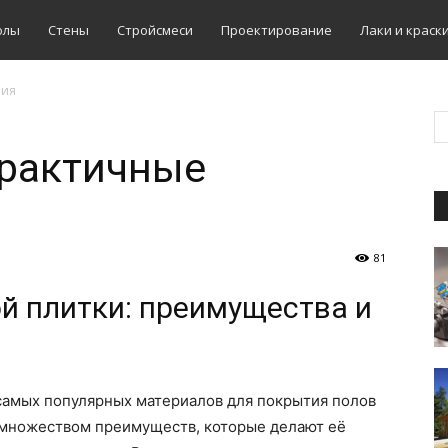
олы
Стены
Стройсмеси
Проектирование
Лаки и краск
ния
практичные
81
й плитки: преимущества и
 самых популярных материалов для покрытия полов
ет множеством преимуществ, которые делают её