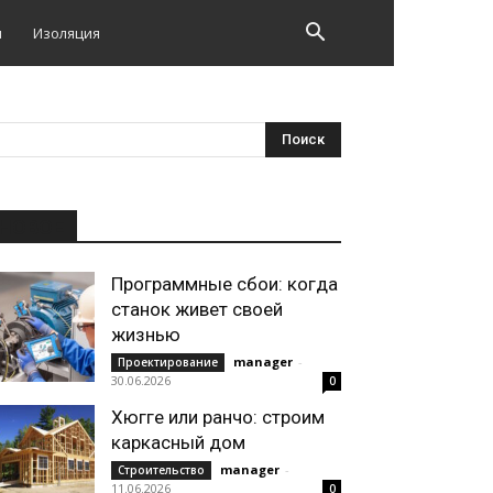
и
Изоляция
НОВОЕ
Программные сбои: когда
станок живет своей
жизнью
manager
-
Проектирование
30.06.2026
0
Хюгге или ранчо: строим
каркасный дом
manager
-
Строительство
11.06.2026
0