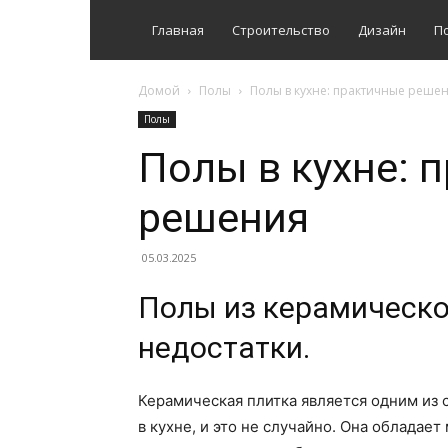
Главная
Строительство
Дизайн
П
Домой
Полы
Полы в кухне: практичные реше
Полы
Полы в кухне: 
решения
05.03.2025
Полы из керамическо
недостатки.
Керамическая плитка является одним из
в кухне, и это не случайно. Она облада