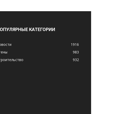
ОПУЛЯРНЫЕ КАТЕГОРИИ
овости
1916
тены
983
троительство
932