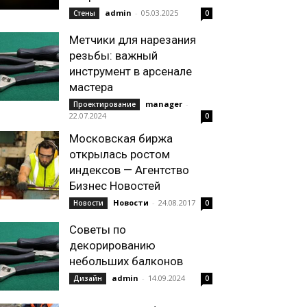
admin
-
05.03.2025
Стены
0
Метчики для нарезания
резьбы: важный
инструмент в арсенале
мастера
manager
-
Проектирование
22.07.2024
0
Московская биржа
открылась ростом
индексов — Агентство
Бизнес Новостей
Новости
-
24.08.2017
Новости
0
Советы по
декорированию
небольших балконов
admin
-
14.09.2024
Дизайн
0