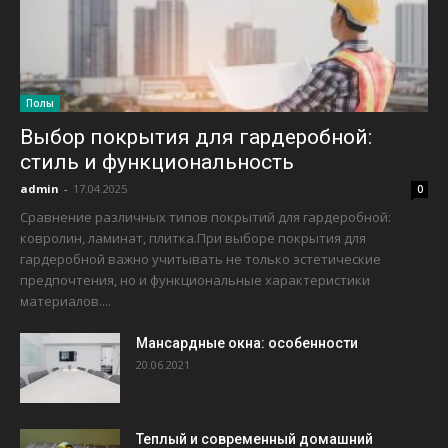
Полы
Выбор покрытия для гардеробной:
стиль и функциональность
admin
-
17.04.2025
0
Сравнение различных типов покрытий для гардеробной:
ковролин, ламинат, плитка.При выборе покрытия для
гардеробной важно учитывать не только эстетические
предпочтения, но и функциональные характеристики
материалов....
Мансардные окна: особенности
20.06.2021
Теплый и современный домашний