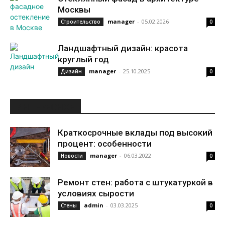
Москвы
manager
-
05.02.2026
Строительство
0
Ландшафтный дизайн: красота
круглый год
manager
-
25.10.2025
Дизайн
0
ИНТЕРЕСНОЕ
Краткосрочные вклады под высокий
процент: особенности
manager
-
06.03.2022
Новости
0
Ремонт стен: работа с штукатуркой в
условиях сырости
admin
-
03.03.2025
Стены
0