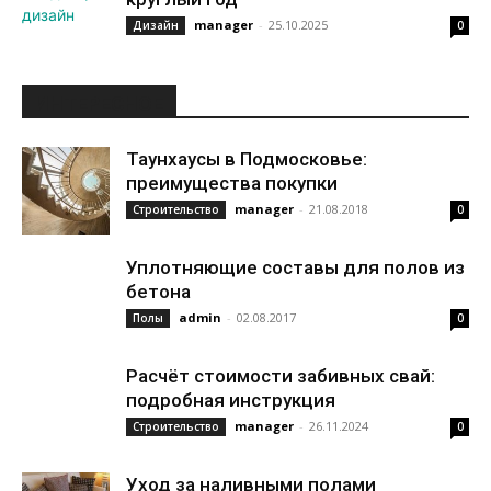
manager
-
25.10.2025
Дизайн
0
ИНТЕРЕСНОЕ
Таунхаусы в Подмосковье:
преимущества покупки
manager
-
21.08.2018
Строительство
0
Уплотняющие составы для полов из
бетона
admin
-
02.08.2017
Полы
0
Расчёт стоимости забивных свай:
подробная инструкция
manager
-
26.11.2024
Строительство
0
Уход за наливными полами