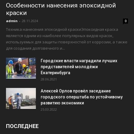
Особенности нанесения эпоксидной
краски
admin
-
28.11.2024
0
Техника нанесения эпоксидной краскиЭпоксидная краска
является одним из наиболее популярных видов красок,
используемых для защиты поверхностей от коррозии, а также
для создания долговечного и...
Городские власти наградили лучших
представителей молодёжи
Екатеринбурга
28.06.2021
Алексей Орлов провёл заседание
городского оперштаба по устойчивому
развитию экономики
25.03.2022
ПОСЛЕДНЕЕ