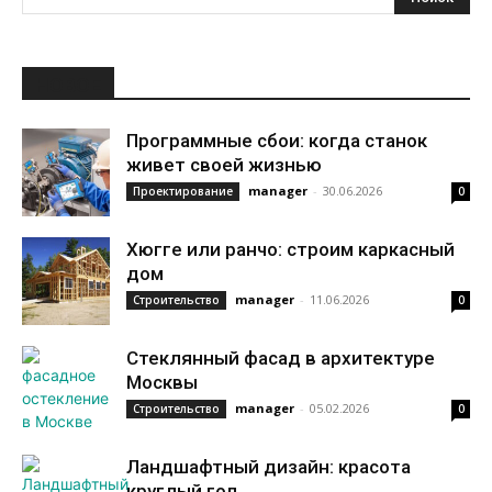
НОВОЕ
Программные сбои: когда станок
живет своей жизнью
manager
-
30.06.2026
Проектирование
0
Хюгге или ранчо: строим каркасный
дом
manager
-
11.06.2026
Строительство
0
Стеклянный фасад в архитектуре
Москвы
manager
-
05.02.2026
Строительство
0
Ландшафтный дизайн: красота
круглый год