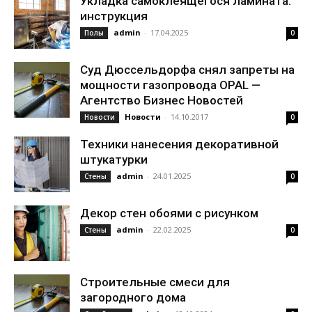
Укладка самоклеящегося ламината:
инструкция
admin
-
17.04.2025
Полы
0
Суд Дюссельдорфа снял запреты на
мощности газопровода OPAL —
Агентство Бизнес Новостей
Новости
-
14.10.2017
Новости
0
Техники нанесения декоративной
штукатурки
admin
-
24.01.2025
Стены
0
Декор стен обоями с рисунком
admin
-
22.02.2025
Стены
0
Строительные смеси для
загородного дома