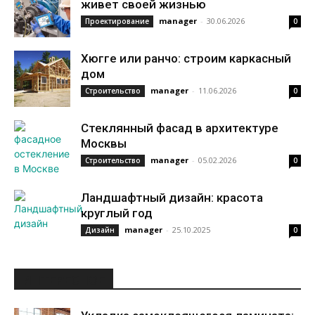
живет своей жизнью
manager
-
30.06.2026
Проектирование
0
Хюгге или ранчо: строим каркасный
дом
manager
-
11.06.2026
Строительство
0
Стеклянный фасад в архитектуре
Москвы
manager
-
05.02.2026
Строительство
0
Ландшафтный дизайн: красота
круглый год
manager
-
25.10.2025
Дизайн
0
ИНТЕРЕСНОЕ