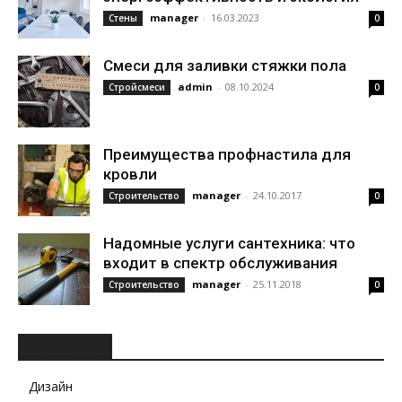
manager
-
16.03.2023
Стены
0
Смеси для заливки стяжки пола
admin
-
08.10.2024
Стройсмеси
0
Преимущества профнастила для
кровли
manager
-
24.10.2017
Строительство
0
Надомные услуги сантехника: что
входит в спектр обслуживания
manager
-
25.11.2018
Строительство
0
РУБРИКИ
Дизайн