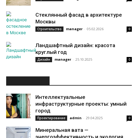
Стеклянный фасад в архитектуре
Москвы
manager
-
05.02.2026
Строительство
0
Ландшафтный дизайн: красота
круглый год
manager
-
25.10.2025
Дизайн
0
ИНТЕРЕСНОЕ
Интеллектуальные
инфраструктурные проекты: умный
город
admin
-
29.04.2025
Проектирование
0
Минеральная вата —
энергоэффективность и экология