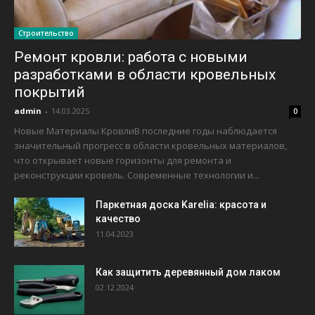
Строительство
Ремонт кровли: работа с новыми
разработками в области кровельных
покрытий
admin
-
14.03.2025
0
Новые Материалы КровлиВ последние годы наблюдается
значительный прогресс в области кровельных материалов,
что открывает новые горизонты для ремонта и
реконструкции кровель. Современные технологии и...
Паркетная доска Karelia: красота и
качество
11.04.2023
Как защитить деревянный дом лаком
02.12.2024