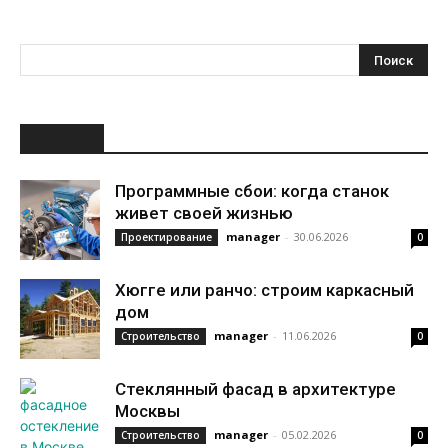
НОВОЕ
Программные сбои: когда станок
живет своей жизнью
manager
-
30.06.2026
Проектирование
0
Хюгге или ранчо: строим каркасный
дом
manager
-
11.06.2026
Строительство
0
Стеклянный фасад в архитектуре
Москвы
manager
-
05.02.2026
Строительство
0