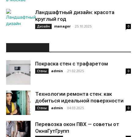
Ландшафтный дизайн: красота
круглый год
manager
-
25.10.2025
Дизайн
0
ИНТЕРЕСНОЕ
Покраска стен с трафаретом
admin
-
21.02.2025
Стены
0
Технологии ремонта стен: как
добиться идеальной поверхности
admin
-
04.03.2025
Стены
0
Перевозка окон ПВХ — советы от
ОкнаГутГрупп