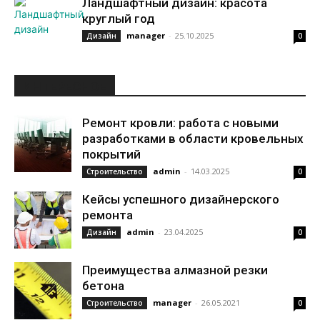
Ландшафтный дизайн: красота
круглый год
manager
-
25.10.2025
Дизайн
0
ИНТЕРЕСНОЕ
Ремонт кровли: работа с новыми
разработками в области кровельных
покрытий
admin
-
14.03.2025
Строительство
0
Кейсы успешного дизайнерского
ремонта
admin
-
23.04.2025
Дизайн
0
Преимущества алмазной резки
бетона
manager
-
26.05.2021
Строительство
0