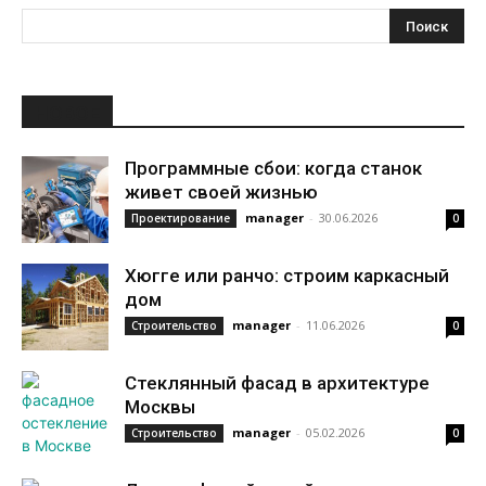
НОВОЕ
Программные сбои: когда станок
живет своей жизнью
manager
-
30.06.2026
Проектирование
0
Хюгге или ранчо: строим каркасный
дом
manager
-
11.06.2026
Строительство
0
Стеклянный фасад в архитектуре
Москвы
manager
-
05.02.2026
Строительство
0