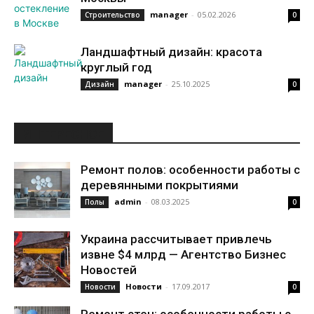
manager
-
05.02.2026
Строительство
0
Ландшафтный дизайн: красота
круглый год
manager
-
25.10.2025
Дизайн
0
ИНТЕРЕСНОЕ
Ремонт полов: особенности работы с
деревянными покрытиями
admin
-
08.03.2025
Полы
0
Украина рассчитывает привлечь
извне $4 млрд — Агентство Бизнес
Новостей
Новости
-
17.09.2017
Новости
0