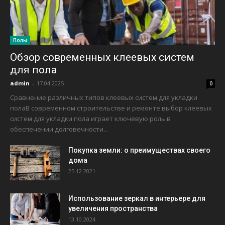
Полы
Обзор современных клеевых систем
для пола
admin
-
17.04.2025
0
Сравнение различных типов клеевых систем для укладки
полаВ современном строительстве и ремонте выбор клеевых
систем для укладки пола играет ключевую роль в
обеспечении долговечности...
Покупка земли: о преимуществах своего
дома
25.12.2021
Использование зеркал в интерьере для
увеличения пространства
13.10.2024