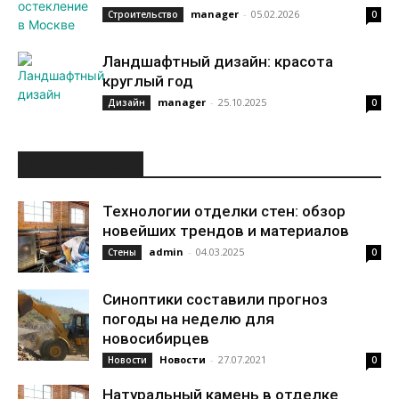
manager
-
05.02.2026
Строительство
0
Ландшафтный дизайн: красота
круглый год
manager
-
25.10.2025
Дизайн
0
ИНТЕРЕСНОЕ
Технологии отделки стен: обзор
новейших трендов и материалов
admin
-
04.03.2025
Стены
0
Синоптики составили прогноз
погоды на неделю для
новосибирцев
Новости
-
27.07.2021
Новости
0
Натуральный камень в отделке