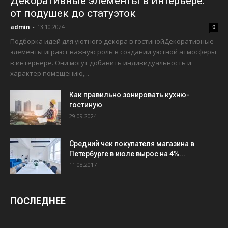
Декоративные элементы в интерьере:
от подушек до статуэток
admin
-
13.10.2024
0
Подборка идей для уютного декора в гостинойДекоративные
элементы играют важную роль в создании уютной атмосферы
в интерьере. Они могут добавить индивидуальность и
характер помещению,...
Как правильно зонировать кухню-
гостиную
29.09.2024
Средний чек покупателя магазина в
Петербурге в июле вырос на 4%...
11.08.2017
ПОСЛЕДНЕЕ