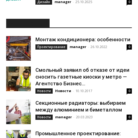
manager
-
25.10.2025
Дизайн
0
ИНТЕРЕСНОЕ
Монтаж кондиционера: особенности
manager
-
26.10.2022
Проектирование
0
Смольный заявил об отказе от идеи
сносить газетные киоски у метро —
Агентство Бизнес...
Новости
-
10.10.2017
Новости
0
Секционные радиаторы: выбираем
между алюминием и биметаллом
manager
-
20.03.2023
Новости
0
Промышленное проектирование: