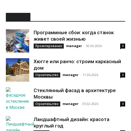
НОВОЕ
Программные сбои: когда станок
живет своей жизнью
manager
-
30.06.2026
Проектирование
0
Хюгге или ранчо: строим каркасный
дом
manager
-
11.06.2026
Строительство
0
Стеклянный фасад в архитектуре
Москвы
manager
-
05.02.2026
Строительство
0
Ландшафтный дизайн: красота
круглый год