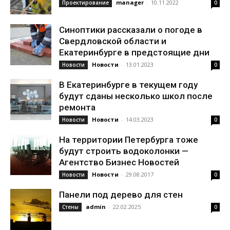
manager
-
10.11.2022
Проектирование
0
Синоптики рассказали о погоде в
Свердловской области и
Екатеринбурге в предстоящие дни
Новости
-
13.01.2023
Новости
0
В Екатеринбурге в текущем году
будут сданы несколько школ после
ремонта
Новости
-
14.03.2023
Новости
0
На территории Петербурга тоже
будут строить водоколонки —
Агентство Бизнес Новостей
Новости
-
29.08.2017
Новости
0
Панели под дерево для стен
admin
-
22.02.2025
Стены
0