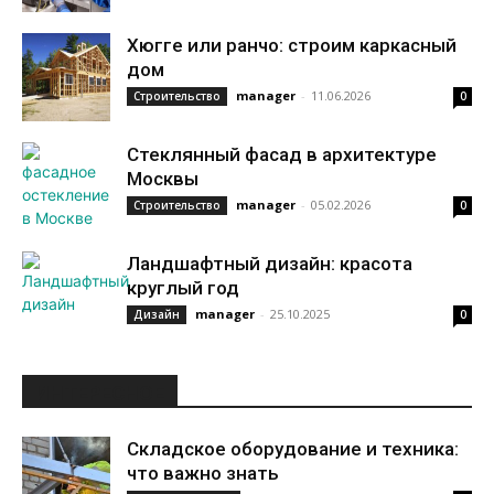
Хюгге или ранчо: строим каркасный
дом
manager
-
11.06.2026
Строительство
0
Стеклянный фасад в архитектуре
Москвы
manager
-
05.02.2026
Строительство
0
Ландшафтный дизайн: красота
круглый год
manager
-
25.10.2025
Дизайн
0
ИНТЕРЕСНОЕ
Складское оборудование и техника:
что важно знать