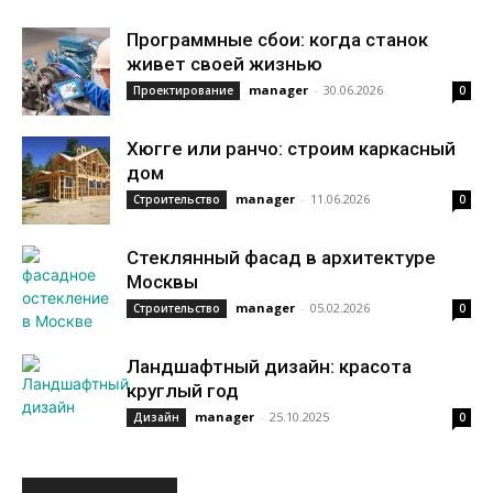
Программные сбои: когда станок
живет своей жизнью
manager
-
30.06.2026
Проектирование
0
Хюгге или ранчо: строим каркасный
дом
manager
-
11.06.2026
Строительство
0
Стеклянный фасад в архитектуре
Москвы
manager
-
05.02.2026
Строительство
0
Ландшафтный дизайн: красота
круглый год
manager
-
25.10.2025
Дизайн
0