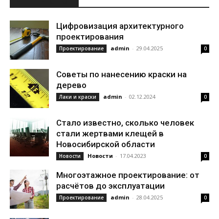
ИНТЕРЕСНОЕ
Цифровизация архитектурного
проектирования
admin
-
29.04.2025
Проектирование
0
Советы по нанесению краски на
дерево
admin
-
02.12.2024
Лаки и краски
0
Стало известно, сколько человек
стали жертвами клещей в
Новосибирской области
Новости
-
17.04.2023
Новости
0
Многоэтажное проектирование: от
расчётов до эксплуатации
admin
-
28.04.2025
Проектирование
0