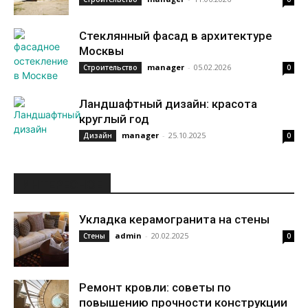
Стеклянный фасад в архитектуре
Москвы
manager
-
05.02.2026
Строительство
0
Ландшафтный дизайн: красота
круглый год
manager
-
25.10.2025
Дизайн
0
ИНТЕРЕСНОЕ
Укладка керамогранита на стены
admin
-
20.02.2025
Стены
0
Ремонт кровли: советы по
повышению прочности конструкции