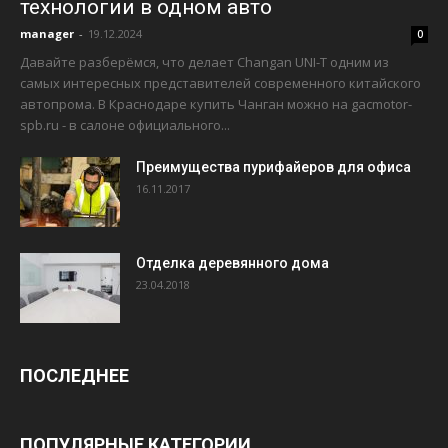
технологии в одном авто
manager
-
19.12.2024
0
Давайте разберёмся, что делает Changan UNI-T одним из
самых интересных представителей современного китайского
автопрома. В Краснодаре купить Чанган можно на gacmotor-
spb.ru - в салоне официального...
Преимущества пурифайеров для офиса
16.11.2017
Отделка деревянного дома
23.04.2018
ПОСЛЕДНЕЕ
ПОПУЛЯРНЫЕ КАТЕГОРИИ