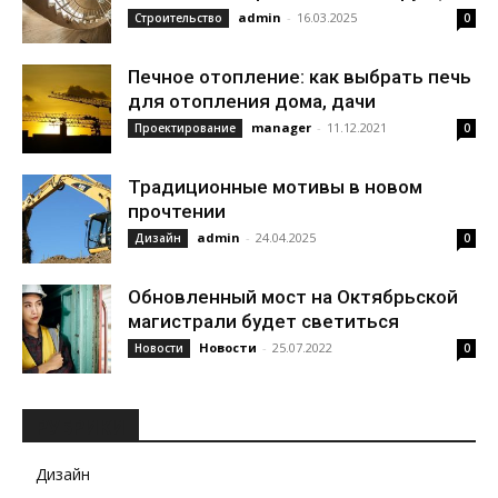
admin
-
16.03.2025
Строительство
0
Печное отопление: как выбрать печь
для отопления дома, дачи
manager
-
11.12.2021
Проектирование
0
Традиционные мотивы в новом
прочтении
admin
-
24.04.2025
Дизайн
0
Обновленный мост на Октябрьской
магистрали будет светиться
Новости
-
25.07.2022
Новости
0
РУБРИКИ
Дизайн