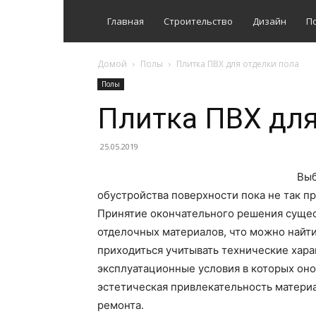
Главная
Строительство
Дизайн
П
Домой
Полы
Плитка ПВХ для отделки пола
Полы
Плитка ПВХ для
25.05.2019
Выб
обустройства поверхности пока не так пр
Принятие окончательного решения сущес
отделочных материалов, что можно найти
приходиться учитывать технические хара
эксплуатационные условия в которых оно
эстетическая привлекательность материа
ремонта.