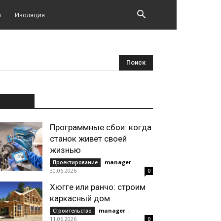
и
Изоляция
НОВОЕ
Программные сбои: когда
станок живет своей
жизнью
manager
-
Проектирование
30.06.2026
0
Хюгге или ранчо: строим
каркасный дом
manager
-
Строительство
11.06.2026
0