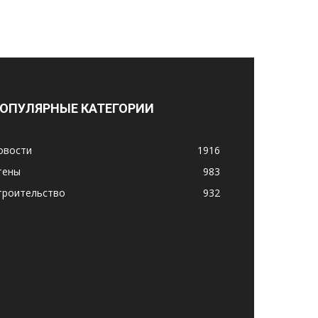
ОПУЛЯРНЫЕ КАТЕГОРИИ
овости
1916
тены
983
троительство
932