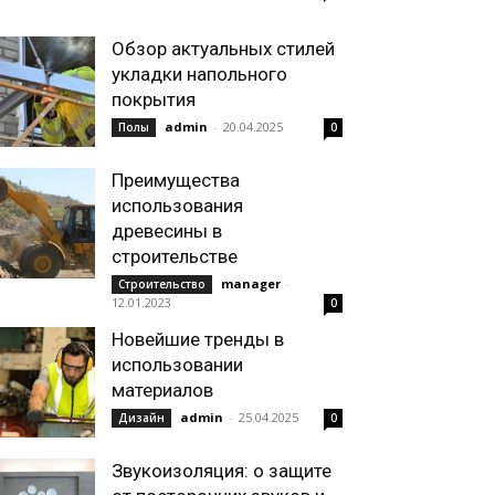
Обзор актуальных стилей
укладки напольного
покрытия
admin
-
20.04.2025
Полы
0
Преимущества
использования
древесины в
строительстве
manager
-
Строительство
12.01.2023
0
Новейшие тренды в
использовании
материалов
admin
-
25.04.2025
Дизайн
0
Звукоизоляция: о защите