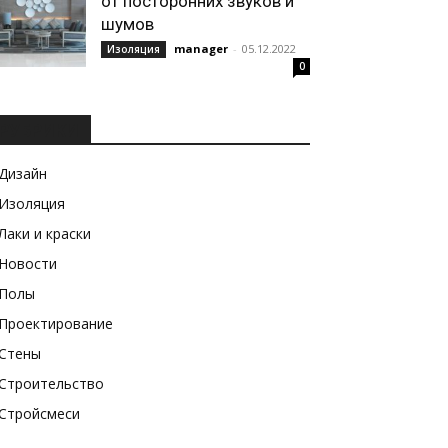
от посторонних звуков и
шумов
manager
-
05.12.2022
Изоляция
0
РУБРИКИ
Дизайн
Изоляция
Лаки и краски
Новости
Полы
Проектирование
Стены
Строительство
Стройсмеси