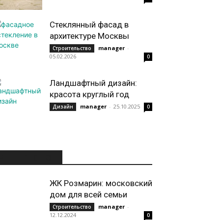
Стеклянный фасад в
архитектуре Москвы
manager
-
Строительство
05.02.2026
0
Ландшафтный дизайн:
красота круглый год
manager
-
25.10.2025
Дизайн
0
ИНТЕРЕСНОЕ
ЖК Розмарин: московский
дом для всей семьи
manager
-
Строительство
12.12.2024
0