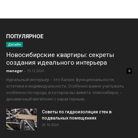
ПОПУЛЯРНОЕ
Дизайн
Новосибирские квартиры: секреты
создания идеального интерьера
manager
-
19.12.2024
0
Идеальный интерьер – это баланс функциональности,
эстетики и индивидуальности. Особенно важно учитывать
особенности города, в котором вы живёте. Новосибирск –
динамичный мегаполис с характерным...
Советы по гидроизоляции стен в
подвальных помещениях
20.10.2024