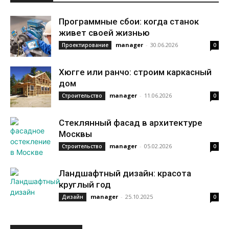
Программные сбои: когда станок
живет своей жизнью
manager
-
30.06.2026
Проектирование
0
Хюгге или ранчо: строим каркасный
дом
manager
-
11.06.2026
Строительство
0
Стеклянный фасад в архитектуре
Москвы
manager
-
05.02.2026
Строительство
0
Ландшафтный дизайн: красота
круглый год
manager
-
25.10.2025
Дизайн
0