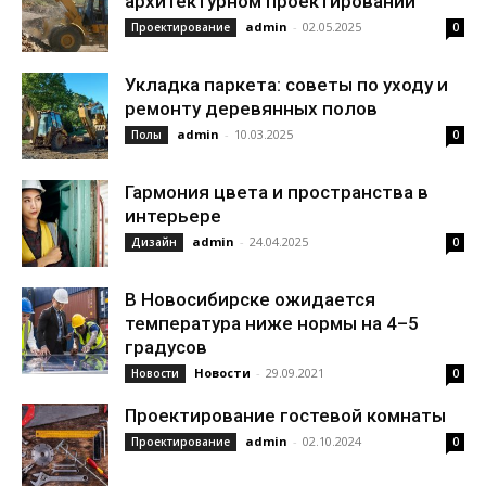
архитектурном проектировании
admin
-
02.05.2025
Проектирование
0
Укладка паркета: советы по уходу и
ремонту деревянных полов
admin
-
10.03.2025
Полы
0
Гармония цвета и пространства в
интерьере
admin
-
24.04.2025
Дизайн
0
В Новосибирске ожидается
температура ниже нормы на 4–5
градусов
Новости
-
29.09.2021
Новости
0
Проектирование гостевой комнаты
admin
-
02.10.2024
Проектирование
0