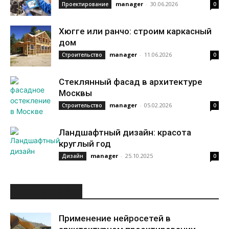
manager
-
30.06.2026
Проектирование
0
Хюгге или ранчо: строим каркасный
дом
manager
-
11.06.2026
Строительство
0
Стеклянный фасад в архитектуре
Москвы
manager
-
05.02.2026
Строительство
0
Ландшафтный дизайн: красота
круглый год
manager
-
25.10.2025
Дизайн
0
ИНТЕРЕСНОЕ
Применение нейросетей в