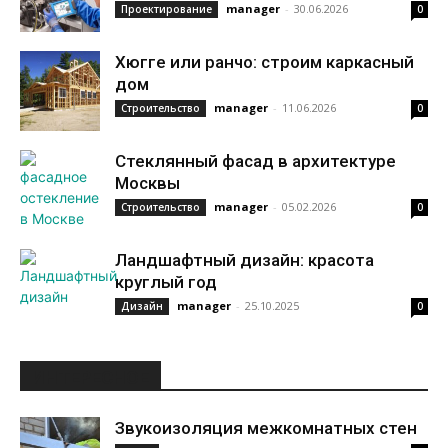
manager
-
30.06.2026
Проектирование
0
Хюгге или ранчо: строим каркасный
дом
manager
-
11.06.2026
Строительство
0
Стеклянный фасад в архитектуре
Москвы
manager
-
05.02.2026
Строительство
0
Ландшафтный дизайн: красота
круглый год
manager
-
25.10.2025
Дизайн
0
ИНТЕРЕСНОЕ
Звукоизоляция межкомнатных стен