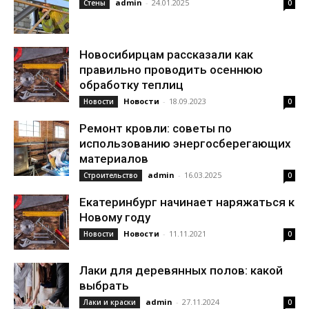
admin
-
24.01.2025
Стены
0
Новосибирцам рассказали как
правильно проводить осеннюю
обработку теплиц
Новости
-
18.09.2023
Новости
0
Ремонт кровли: советы по
использованию энергосберегающих
материалов
admin
-
16.03.2025
Строительство
0
Екатеринбург начинает наряжаться к
Новому году
Новости
-
11.11.2021
Новости
0
Лаки для деревянных полов: какой
выбрать
admin
-
27.11.2024
Лаки и краски
0